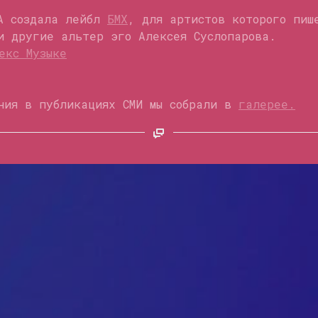
CA создала лейбл
БМХ
, для артистов которого пиш
и другие альтер эго Алексея Суслопарова.
екс Музыке
ния в публикациях СМИ мы собрали в
галерее.