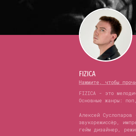
FIZICA
Нажмите, чтобы проч
FIZICA - это мелоди
Основные жанры: по
Алексей Суслопаров 
звукорежиссёр, импр
гейм дизайнер, режи