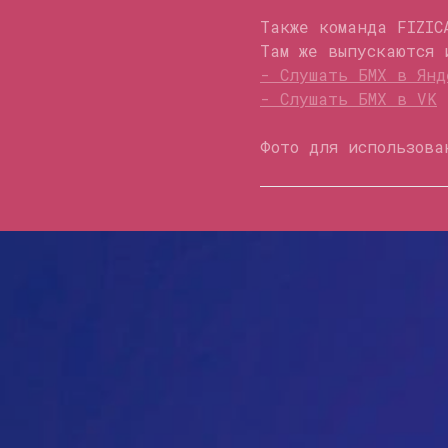
Также команда FIZI
Там же выпускаются 
- Слушать БМХ в Янд
- Слушать БМХ в VK
Фото для использова