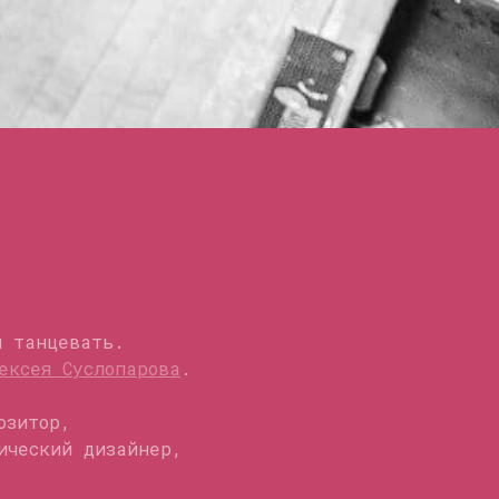
я танцевать.
ексея Суслопарова
.
озитор,
ический дизайнер,