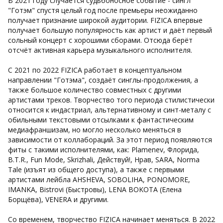
В 2021 году случается судьбоносное событие - сингл
"Готэм" спустя целый год после премьеры неожиданно
получает признание широкой аудитории. FIZICA впервые
получает большую популярность как артист и даёт первый
сольный концерт с хорошими сборами. Отсюда берёт
отсчёт активная карьера музыкального исполнителя.
С 2021 по 2022 FIZICA работает в концептуальном
направлении "Готэма", создаёт синглы-продолжения, а
также большое количество совместных с другими
артистами треков. Творчество того периода стилистически
относится к индастриал, альтернативному и синт-металу с
обильными текстовыми отсылками к фантастическим
медиафраншизам, но могло несколько меняться в
зависимости от коллабораций. За этот период появляются
фиты с такими исполнителями, как: Plamenev, Флорида,
B.T.R., Fun Mode, Skrizhali, Действуй!, Нрав, SARA, Norma
Tale (изъят из общего доступа), а также с первыми
артистами лейбла AHSHEVA, SOBOLIHA, PONOMORE,
IMANKA, Bistrovi (Быстровы), LENA BOKOTA (Елена
Борщёва), VENERA и другими.
Со временем, творчество FIZICA начинает меняться. В 2022