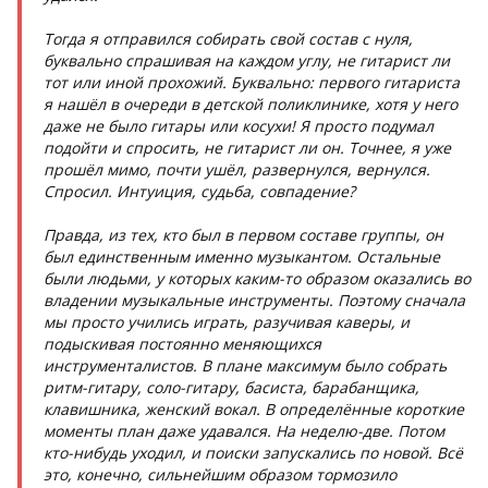
Тогда я отправился собирать свой состав с нуля,
буквально спрашивая на каждом углу, не гитарист ли
тот или иной прохожий. Буквально: первого гитариста
я нашёл в очереди в детской поликлинике, хотя у него
даже не было гитары или косухи! Я просто подумал
подойти и спросить, не гитарист ли он. Точнее, я уже
прошёл мимо, почти ушёл, развернулся, вернулся.
Спросил. Интуиция, судьба, совпадение?
Правда, из тех, кто был в первом составе группы, он
был единственным именно музыкантом. Остальные
были людьми, у которых каким-то образом оказались во
владении музыкальные инструменты. Поэтому сначала
мы просто учились играть, разучивая каверы, и
подыскивая постоянно меняющихся
инструменталистов. В плане максимум было собрать
ритм-гитару, соло-гитару, басиста, барабанщика,
клавишника, женский вокал. В определённые короткие
моменты план даже удавался. На неделю-две. Потом
кто-нибудь уходил, и поиски запускались по новой. Всё
это, конечно, сильнейшим образом тормозило