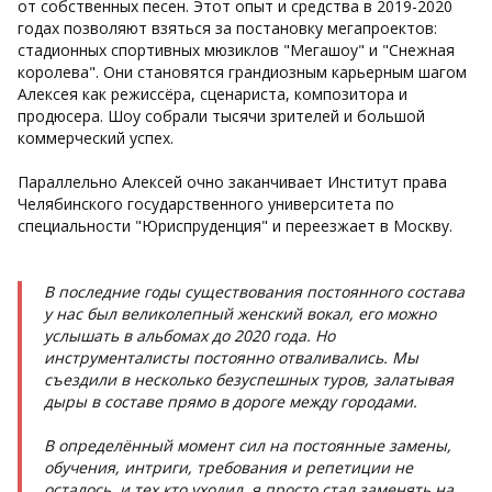
от собственных песен. Этот опыт и средства в 2019-2020
годах позволяют взяться за постановку мегапроектов:
стадионных спортивных мюзиклов "Мегашоу" и "Снежная
королева". Они становятся грандиозным карьерным шагом
Алексея
как режиссёра, сценариста, композитора и
продюсера. Шоу собрали тысячи зрителей и большой
коммерческий успех.
Параллельно Алексей очно заканчивает Институт права
Челябинского государственного университета по
специальности "Юриспруденция" и переезжает в Москву.
В последние годы существования постоянного состава
у нас был великолепный женский вокал, его можно
услышать в альбомах до 2020 года. Но
инструменталисты постоянно отваливались. Мы
съездили в несколько безуспешных туров, залатывая
дыры в составе прямо в дороге между городами.
В определённый момент сил на постоянные замены,
обучения, интриги, требования и репетиции не
осталось, и тех кто уходил, я просто стал заменять на