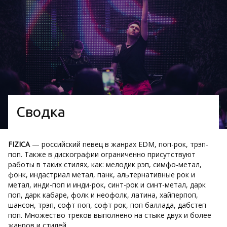
Сводка
FIZICA
— российский певец в жанрах EDM, поп-рок, трэп-
поп. Также в дискографии ограниченно присутствуют
работы в таких стилях, как: мелодик рэп, симфо-метал,
фонк, индастриал метал, панк, альтернативные рок и
метал, инди-поп и инди-рок, синт-рок и синт-метал, дарк
поп, дарк кабаре, фолк и неофолк, латина, хайперпоп,
шансон, трэп, софт поп, софт рок, поп баллада, дабстеп
поп. Множество треков выполнено на стыке двух и более
жанров и стилей.