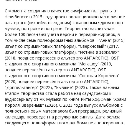
С момента создания в качестве симфо-метал группы в
Челябинске в 2015 году проект эволюционировал в личное
альтер эго (никнейм, псевдоним) с жанровым ядром в поп-
музыке, поп-роке и поп-рэпе. Творчество насчитывает
более 100 песен без учёта версий и переаранжировок, в
том числе семь полноформатных альбомов - "Анна" (2015,
изъят со стриминговых платформ), "Сверхновый" (2017,
изъят со стриминговых платформ), "Истина в зеркалах"
(2018, позднее перенесён в альтер эго ANTARCTIC), OST
стадионного спортивного мюзикла "Мегашоу" (2019,
позднее перенесён в альтер эго ANTARCTIC), OST
стадионного спортивного мюзикла "Снежная Королева"
(2020, позднее перенесён в альтер эго ANTARCTIC),
"Доппельгангер" (2022), "Бывшие" (2023). Также важным
этапом творчества стала работа над саундтреком к
аудиосериалу от VK Музыки по книге Риты Хоффман "Храни
Короля. Зверёныш" (2026). С 2023 года выпуск альбомов с
полностью новым материалом был прекращён, релизный
календарь переведён на регулярные синглы. Дата релиза
следующего полноформатного альбома не анонсирована.