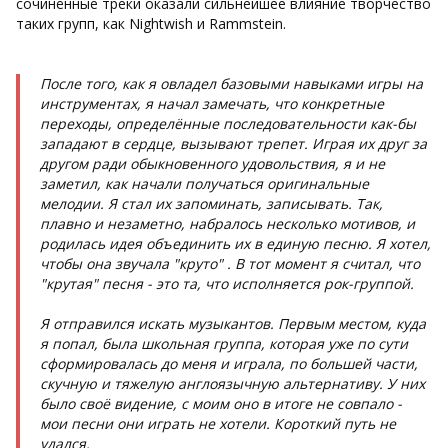
сочинённые треки оказали сильнейшее влияние творчество
таких групп, как Nightwish и Rammstein.
После того, как я овладел базовыми навыками игры на
инструментах, я начал замечать, что конкретные
переходы, определённые последовательности как-бы
западают в сердце, вызывают трепет. Играя их друг за
другом ради обыкновенного удовольствия, я и не
заметил, как начали получаться оригинальные
мелодии. Я стал их запоминать, записывать. Так,
плавно и незаметно, набралось несколько мотивов, и
родилась идея объединить их в единую песню. Я хотел,
чтобы она звучала "круто" . В тот момент я считал, что
"крутая" песня - это та, что исполняется рок-группой.
Я отправился искать музыкантов. Первым местом, куда
я попал, была школьная группа, которая уже по сути
сформировалась до меня и играла, по большей части,
скучную и тяжелую англоязычную альтернативу. У них
было своё видение, с моим оно в итоге не совпало -
мои песни они играть не хотели. Короткий путь не
удался.