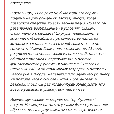
последнего.
В остальном, у нас даже не было принято дарить
подарки на дни рождения. Может, иногда, когда
позволяли средства, то есть весьма редко.
Но зато так
развивалось воображение - в условиях, скажем,
ограниченного бюджета! Циркуль превращался в
космический корабль, а про количество палок, на
которых я заставлял всех со мной сражаться, и не
сосчитать. У меня были целые тома листов А3 и А4,
разрисованных человечками из палочек, баталиями с
общими сюжетами и персонажами. А первую
фантастическую рукопись я написал в 6 классе на
нескольких 48- и 96-страничных тетрадях! А потом в 7
классе уже в "Ворде" напечатал психоделическую пьесу
на полтора часа о смысле бытия, Боге, ангелах и
демонах. Я был бы рад когда-нибудь обнаружить, что
всё это уцелело, и улыбнуться, перечитав.
Именно музыкальное творчество "пробудилось"
поздно. Несмотря на то, что у мамы было музыкальное
образование, а в углу комнаты стояла акустическая