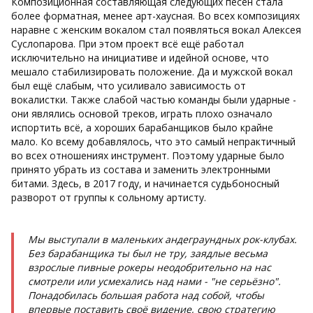
Композиционная составляющая следующих песен стала
более форматная, менее арт-хаусная. Во всех композициях
наравне с женским вокалом стал появляться вокал Алексея
Суслопарова. При этом проект всё ещё работал
исключительно на инициативе и идейной основе, что
мешало стабилизировать положение. Да и мужской вокал
был ещё слабым, что усиливало зависимость от
вокалистки. Также слабой частью команды были ударные -
они являлись основой треков, играть плохо означало
испортить всё, а хороших барабанщиков было крайне
мало. Ко всему добавлялось, что это самый непрактичный
во всех отношениях инструмент. Поэтому ударные было
принято убрать из состава и заменить электронными
битами. Здесь, в 2017 году, и начинается судьбоносный
разворот от группы к сольному артисту.
Мы выступали в маленьких андеграундных рок-клубах.
Без барабанщика ты был не тру, заядлые весьма
взрослые пивные рокеры неодобрительно на нас
смотрели или усмехались над нами - "не серьёзно".
Понадобилась большая работа над собой, чтобы
впервые поставить своё видение, свою стратегию