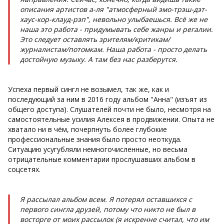
описания артистов а-ля "атмосферный эмо-трэш-дэт-
хаус-кор-клауд-рэп", невольно улыбаешься. Всё же не
наша это работа - придумывать себе жанры и регалии.
Это следует оставлять зрителям/критикам/
журналистам/потомкам. Наша работа - просто делать
достойную музыку. А там без нас разберутся.
Успеха первый сингл не возымел, так же, как и
последующий за ним в 2016 году альбом "Анна" (изъят из
общего доступа). Слушателей почти не было, несмотря на
самостоятельные усилия Алексея в продвижении. Опыта не
хватало ни в чём, почерпнуть более глубокие
профессиональные знания было просто неоткуда.
Ситуацию усугубляли немногочисленные, но весьма
отрицательные комментарии прослушавших альбом в
соцсетях.
Я рассылал альбом всем. Я потерял оставшихся с
первого сингла друзей, потому что никто не был в
восторге от моих рассылок (я искренне считал, что им