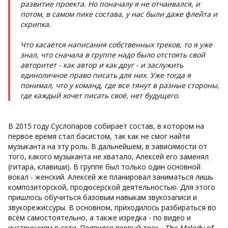
развитие проекта. Но поначалу я не отчаивался, и
потом, в самом пике состава, у нас были даже флейта и
скрипка.
Что касается написания собственных треков, то я уже
знал, что сначала в группе надо было отстоять свой
авторитет - как автор и как друг - и заслужить
единоличное право писать для них. Уже тогда я
понимал, что у команд, где все тянут в разные стороны,
где каждый хочет писать своё, нет будущего.
В 2015 году Суслопаров собирает состав, в котором на
первое время стал басистом, так как не смог найти
музыканта на эту роль. В дальнейшем, в зависимости от
того, какого музыканта не хватало, Алексей его заменял
(гитара, клавиши). В группе был только один основной
вокал - женский. Алексей же планировал заниматься лишь
композиторской, продюсерской деятельностью. Для этого
пришлось обучиться базовым навыкам звукозаписи и
звукорежиссуры. В основном, приходилось разбираться во
всём самостоятельно, а также изредка - по видео и
инструкциям в сети. Появился первый трек - The Melody of