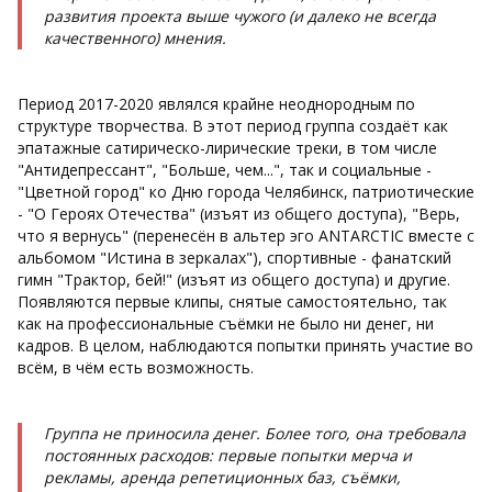
развития проекта выше чужого (и далеко не всегда
качественного) мнения.
Период 2017-2020 являлся крайне неоднородным по
структуре творчества. В этот период группа создаёт как
эпатажные сатирическо-лирические треки, в том числе
"Антидепрессант", "Больше, чем...", так и социальные -
"Цветной город" ко Дню города Челябинск, патриотические
- "О Героях Отечества" (изъят из общего доступа), "Верь,
что я вернусь" (перенесён в альтер эго ANTARCTIC вместе с
альбомом "Истина в зеркалах"), спортивные - фанатский
гимн "Трактор, бей!" (изъят из общего доступа) и другие.
Появляются первые клипы, снятые самостоятельно, так
как на профессиональные съёмки не было ни денег, ни
кадров. В целом, наблюдаются попытки принять участие во
всём, в чём есть возможность.
Группа не приносила денег. Более того, она требовала
постоянных расходов: первые попытки мерча и
рекламы, аренда репетиционных баз, съёмки,