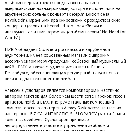
Альбомы версий треков представлены: латино-
американскими аранжировками, которые исполнялись на
акустических сольных концертах (серия Edición de la
Revolución), мрачными аранжировками с рождественских
концертов (серия Cathedral Edition), ремейками и
инструментальными версиями (альбомы серии "No Need for
Words").
FIZICA обладает большой российской и зарубежной
аудиторией, имеет собственный магазин с широким
ассортиментом мерч-продукции, собственный музыкальный
лейбл
БМХ
, а также студию звукозаписи в Санкт-
Петербурге, обеспечивающую регулярный выпуск новых
релизов для всех проектов лейбла.
Алексей Суслопаров является композитором и частично
автором текстов для более чем шести сотен треков: песен
артистов лейбла БМХ, инструментальных композиций
композиторского альтер эго Alexey Susloparov, певческих
альтер эго - FIZICA, ANTARCTIC, SUSLOPAROV (закрыт), моя
комната, overloved. Суслопаров принимает
непосредственное участие в управлении лейблом и